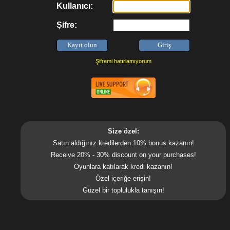
Kullanıcı:
Şifre:
Şifremi hatırlamıyorum
Size özel:
Satın aldığınız kredilerden 10% bonus kazanın!
Receive 20% - 30% discount on your purchases!
Oyunlara katılarak kredi kazanın!
Özel içeriğe erişin!
Güzel bir toplulukla tanışın!