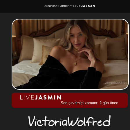
Business Partner of
Son çevrimiçi zamanı: 2 gün önce